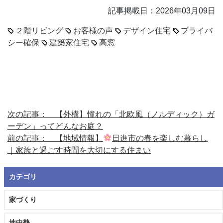
記事掲載日：2026年03月09日
２階リビング
お客様の声
デザイン住宅
プライバ
シー確保
建築家住宅
高窓
次の記事： 【外構】憧れの「北欧風（ノルディック）ガ
ーデン」ってどんなお庭？
前の記事： 【地域情報】
日進市の春を楽しむ暮らし
｜家族と過ごす時間を大切にする住まい
カテゴリ
家づくり
地中熱