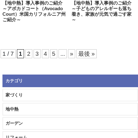
【地中熱】導入事例のご紹介
【地中熱】導入事例のご紹介
～アボカドコート（Avocado
～子どものアレルギーも落ち
Court）米国カリフォルニア州
着き、家族が元気で過ごす家
ご紹介～
～
1 / 7
1
2
3
4
5
...
»
最後 »
カテゴリ
家づくり
地中熱
ガーデン
リフォーム