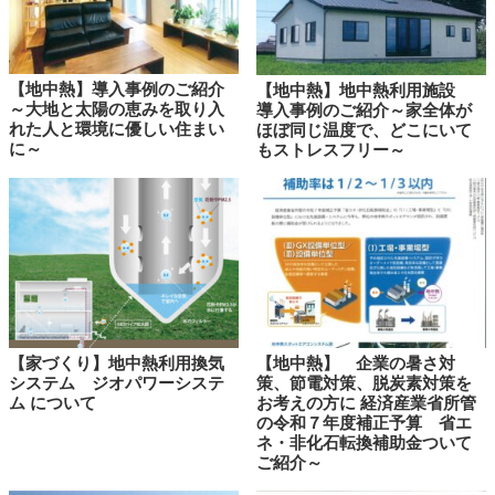
【地中熱】導入事例のご紹介
【地中熱】地中熱利用施設
～大地と太陽の恵みを取り入
導入事例のご紹介～家全体が
れた人と環境に優しい住まい
ほぼ同じ温度で、どこにいて
に～
もストレスフリー～
【家づくり】地中熱利用換気
【地中熱】 企業の暑さ対
システム ジオパワーシステ
策、節電対策、脱炭素対策を
ム について
お考えの方に 経済産業省所管
の令和７年度補正予算 省エ
ネ・非化石転換補助金ついて
ご紹介～