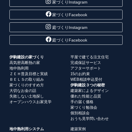
家づくりInstagram
家づくりFacebook
庭づくりInstagram
庭づくりFacebook
伊駒建設の家づくり
平屋で建てる注文住宅
高気密高断熱の家
完成保証サービス
地中熱利用
アフターサポート
ＺＥＨ普及目標と実績
15のお約束
ＢＥＬＳの取り組み
WEB相談申込受付
家づくりのすすめ方
伊駒建設３つの秘密
大切なお金の話
建築家によるデザイン
失敗しない土地探し
優れた性能と品質
オープンハウスお家見学
手の届く価格
家づくり勉強会
個別相談会
おうち見学問い合わせ
地中熱利用システム
建築実例