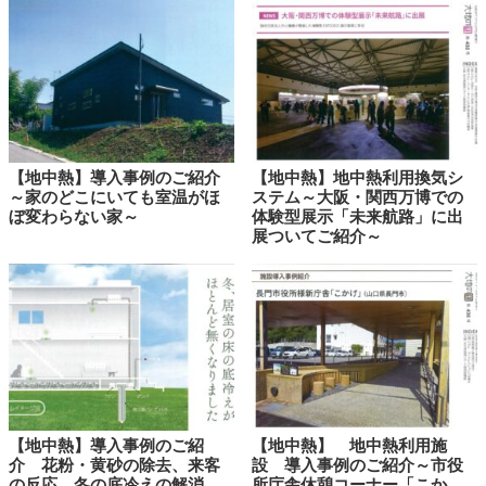
【地中熱】導入事例のご紹介
【地中熱】地中熱利用換気シ
～家のどこにいても室温がほ
ステム～大阪・関西万博での
ぼ変わらない家～
体験型展示「未来航路」に出
展ついてご紹介～
【地中熱】導入事例のご紹
【地中熱】 地中熱利用施
介 花粉・黄砂の除去、来客
設 導入事例のご紹介～市役
の反応、冬の底冷えの解消
所庁舎休憩コーナー「こか