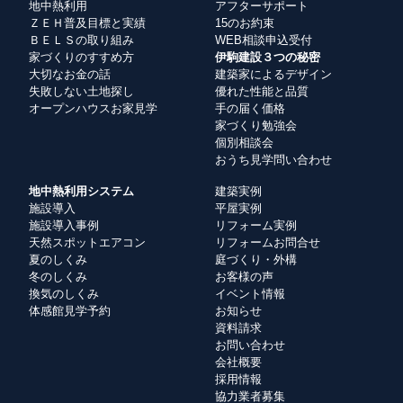
地中熱利用
アフターサポート
ＺＥＨ普及目標と実績
15のお約束
ＢＥＬＳの取り組み
WEB相談申込受付
家づくりのすすめ方
伊駒建設３つの秘密
大切なお金の話
建築家によるデザイン
失敗しない土地探し
優れた性能と品質
オープンハウスお家見学
手の届く価格
家づくり勉強会
個別相談会
おうち見学問い合わせ
地中熱利用システム
建築実例
施設導入
平屋実例
施設導入事例
リフォーム実例
天然スポットエアコン
リフォームお問合せ
夏のしくみ
庭づくり・外構
冬のしくみ
お客様の声
換気のしくみ
イベント情報
体感館見学予約
お知らせ
資料請求
お問い合わせ
会社概要
採用情報
協力業者募集