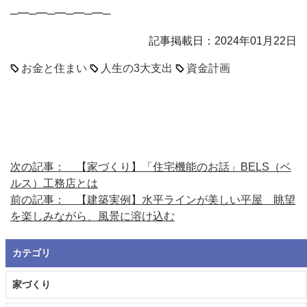
─━─━─━─━─━─
記事掲載日：2024年01月22日
お金と住まい
人生の3大支出
資金計画
次の記事： 【家づくり】「住宅機能のお話」BELS（ベ
ルス）工務店とは
前の記事： 【建築実例】水平ラインが美しい平屋 眺望
を楽しみながら、風景に溶け込む
カテゴリ
家づくり