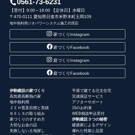
0561-73-6231
【受付】9:00～18:00 【定休日】水曜日
〒470-0111 愛知県日進市米野木町土岡109
地中熱利用ジオパワーシステム施工代理店
家づくりInstagram
家づくりFacebook
庭づくりInstagram
庭づくりFacebook
伊駒建設の家づくり
平屋で建てる注文住宅
高気密高断熱の家
完成保証サービス
地中熱利用
アフターサポート
ＺＥＨ普及目標と実績
15のお約束
ＢＥＬＳの取り組み
WEB相談申込受付
家づくりのすすめ方
伊駒建設３つの秘密
大切なお金の話
建築家によるデザイン
失敗しない土地探し
優れた性能と品質