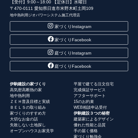
【受付】9:00～18:00 【定休日】水曜日
〒470-0111 愛知県日進市米野木町土岡109
地中熱利用ジオパワーシステム施工代理店
家づくりInstagram
家づくりFacebook
庭づくりInstagram
庭づくりFacebook
伊駒建設の家づくり
平屋で建てる注文住宅
高気密高断熱の家
完成保証サービス
地中熱利用
アフターサポート
ＺＥＨ普及目標と実績
15のお約束
ＢＥＬＳの取り組み
WEB相談申込受付
家づくりのすすめ方
伊駒建設３つの秘密
大切なお金の話
建築家によるデザイン
失敗しない土地探し
優れた性能と品質
オープンハウスお家見学
手の届く価格
家づくり勉強会