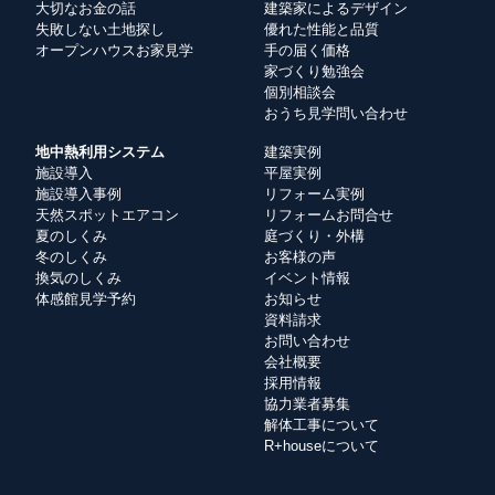
大切なお金の話
建築家によるデザイン
失敗しない土地探し
優れた性能と品質
オープンハウスお家見学
手の届く価格
家づくり勉強会
個別相談会
おうち見学問い合わせ
地中熱利用システム
建築実例
施設導入
平屋実例
施設導入事例
リフォーム実例
天然スポットエアコン
リフォームお問合せ
夏のしくみ
庭づくり・外構
冬のしくみ
お客様の声
換気のしくみ
イベント情報
体感館見学予約
お知らせ
資料請求
お問い合わせ
会社概要
採用情報
協力業者募集
解体工事について
R+houseについて