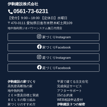
伊駒建設株式会社
0561-73-6231
【受付】9:00～18:00 【定休日】水曜日
〒470-0111 愛知県日進市米野木町土岡109
地中熱利用ジオパワーシステム施工代理店
家づくりInstagram
家づくりFacebook
庭づくりInstagram
庭づくりFacebook
伊駒建設の家づくり
平屋で建てる注文住宅
高気密高断熱の家
完成保証サービス
地中熱利用
アフターサポート
ＺＥＨ普及目標と実績
15のお約束
ＢＥＬＳの取り組み
WEB相談申込受付
家づくりのすすめ方
伊駒建設３つの秘密