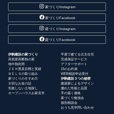
家づくりInstagram
家づくりFacebook
庭づくりInstagram
庭づくりFacebook
伊駒建設の家づくり
平屋で建てる注文住宅
高気密高断熱の家
完成保証サービス
地中熱利用
アフターサポート
ＺＥＨ普及目標と実績
15のお約束
ＢＥＬＳの取り組み
WEB相談申込受付
家づくりのすすめ方
伊駒建設３つの秘密
大切なお金の話
建築家によるデザイン
失敗しない土地探し
優れた性能と品質
オープンハウスお家見学
手の届く価格
家づくり勉強会
個別相談会
おうち見学問い合わせ