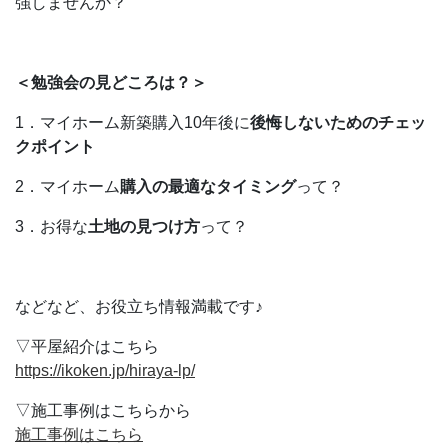
強しませんか？
＜勉強会の見どころは？＞
1．マイホーム新築購入10年後に
後悔しないためのチェッ
クポイント
2．マイホーム
購入の最適なタイミング
って？
3．お得な
土地の見つけ方
って？
などなど、お役立ち情報満載です♪
▽平屋紹介はこちら
https://ikoken.jp/hiraya-lp/
▽施工事例はこちらから
施工事例はこちら