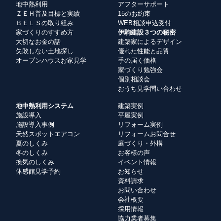
地中熱利用
アフターサポート
ＺＥＨ普及目標と実績
15のお約束
ＢＥＬＳの取り組み
WEB相談申込受付
家づくりのすすめ方
伊駒建設３つの秘密
大切なお金の話
建築家によるデザイン
失敗しない土地探し
優れた性能と品質
オープンハウスお家見学
手の届く価格
家づくり勉強会
個別相談会
おうち見学問い合わせ
地中熱利用システム
建築実例
施設導入
平屋実例
施設導入事例
リフォーム実例
天然スポットエアコン
リフォームお問合せ
夏のしくみ
庭づくり・外構
冬のしくみ
お客様の声
換気のしくみ
イベント情報
体感館見学予約
お知らせ
資料請求
お問い合わせ
会社概要
採用情報
協力業者募集