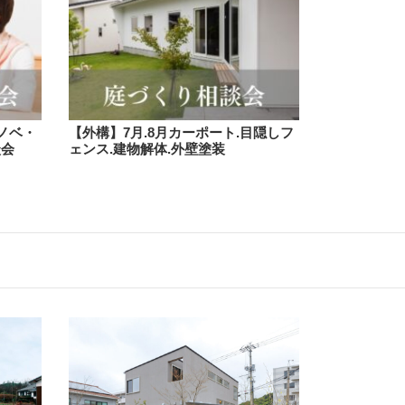
リノベ・
【外構】7月.8月カーポート.目隠しフ
談会
ェンス.建物解体.外壁塗装